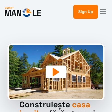
SMART
MAN
LE
Sign Up
Acasă
Proiecte
Despre noi
Contact
Demo
Construiește 
casa 