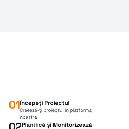
construcție
01
Începeți Proiectul
Creează-ți proiectul în platforma 
noastră
02
Planifică și Monitorizează